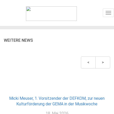
To
nav
WEITERE NEWS
<
>
Micki Meuser, 1. Vorsitzender der DEFKOM, zur neuen
Kulturförderung der GEMA in der Musikwoche
18. Mai 2026