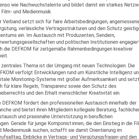
enso wie Nachwuchstalente und bildet damit ein starkes Netzw
r Film- und Medienmusik.
r Verband setzt sich für faire Arbeitsbedingungen, angemessen
rgütung, verlässliche Vertragsstrukturen und den Schutz geisti
gentums ein. Im Austausch mit Produzenten, Sendern,
rwertungsgesellschaften und politischen Institutionen engagier
ch die DEFKOM für zeitgemäße Rahmenbedingungen kreativer
eit.
n zentrales Thema ist der Umgang mit neuen Technologien. Die
FKOM verfolgt Entwicklungen rund um Künstliche Intelligenz u
gitale Monitoring-Systeme mit großer Aufmerksamkeit und setz
ch für klare Regeln, Transparenz sowie den Schutz des
heberrechts und den Erhalt menschlicher Kreativität ein.
e DEFKOM fördert den professionellen Austausch innerhalb der
anche und bietet ihren Mitgliedern kollegiale Beratung, fachliche
stausch und praxisnahe Unterstützung in beruflichen
agen. Gerade für junge Komponist:innen, die den Einstieg in die Fi
d Medienmusik suchen, schafft sie damit Orientierung im
rufsalltag, Einblicke in Vertrags- und Vergütungsfragen und den