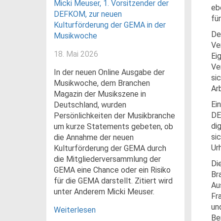
Micki Meuser, 1. Vorsitzender der
eb
DEFKOM, zur neuen
fü
Kulturförderung der GEMA in der
De
Musikwoche
Ve
18. Mai 2026
Ei
Ve
In der neuen Online Ausgabe der
si
Musikwoche, dem Branchen
Arb
Magazin der Musikszene in
Ei
Deutschland, wurden
DE
Persönlichkeiten der Musikbranche
di
um kurze Statements gebeten, ob
si
die Annahme der neuen
Ur
Kulturförderung der GEMA durch
die Mitgliederversammlung der
Di
GEMA eine Chance oder ein Risiko
Br
für die GEMA darstellt. Zitiert wird
Au
unter Anderem Micki Meuser.
Fr
un
Weiterlesen
Be