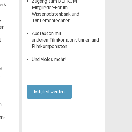
Zugang zum DEFKOM-
erk
Mitglieder-Forum,
Wissensdatenbank und
e
Tantiemenrechner
gen
Austausch mit
t
anderen Filmkomponistinnen und
Filmkomponisten
Und vieles mehr!
nd
t
Mitglied werden
n
lm-