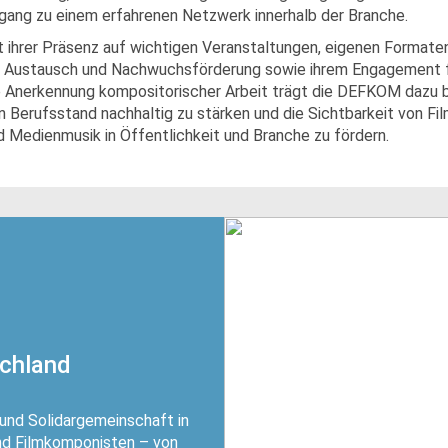
gang zu einem erfahrenen Netzwerk innerhalb der Branche.
t ihrer Präsenz auf wichtigen Veranstaltungen, eigenen Formate
r Austausch und Nachwuchsförderung sowie ihrem Engagement 
e Anerkennung kompositorischer Arbeit trägt die DEFKOM dazu b
n Berufsstand nachhaltig zu stärken und die Sichtbarkeit von Fil
d Medienmusik in Öffentlichkeit und Branche zu fördern.
schland
 und Solidargemeinschaft in
nd Filmkomponisten – von