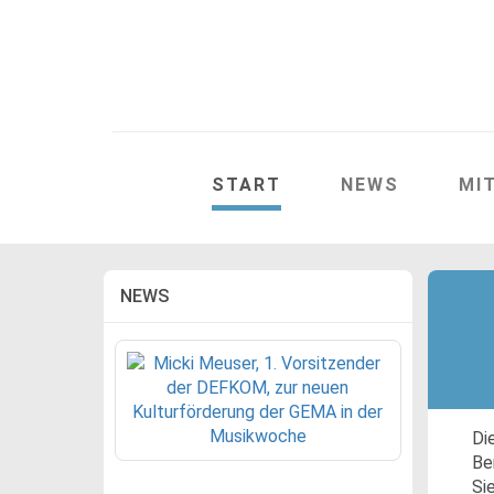
START
NEWS
MI
NEWS
Di
Be
Si