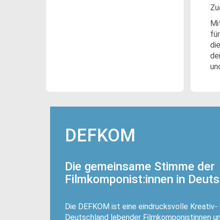
Zu
Mi
fü
di
de
un
DEFKOM
Die gemeinsame Stimme der
Filmkomponist:innen in Deut
Die DEFKOM ist eine eindrucksvolle Kreativ-
Deutschland lebender Filmkomponistinnen u