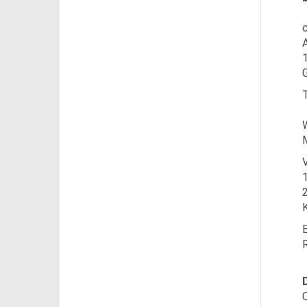
A
1
T
V
1
2
K
E