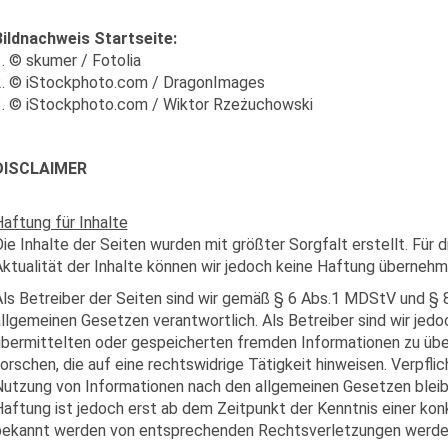
Bildnachweis Startseite:
. © skumer / Fotolia
2. © iStockphoto.com / DragonImages
3. © iStockphoto.com / Wiktor Rzeżuchowski
DISCLAIMER
aftung für Inhalte
ie Inhalte der Seiten wurden mit größter Sorgfalt erstellt. Für d
ktualität der Inhalte können wir jedoch keine Haftung übernehm
ls Betreiber der Seiten sind wir gemäß § 6 Abs.1 MDStV und § 
llgemeinen Gesetzen verantwortlich. Als Betreiber sind wir jedoc
übermittelten oder gespeicherten fremden Informationen zu ü
orschen, die auf eine rechtswidrige Tätigkeit hinweisen. Verpfl
utzung von Informationen nach den allgemeinen Gesetzen bleibe
aftung ist jedoch erst ab dem Zeitpunkt der Kenntnis einer ko
bekannt werden von entsprechenden Rechtsverletzungen werden