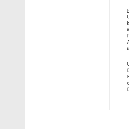
H
U
k
i
R
A
D
B
d
D