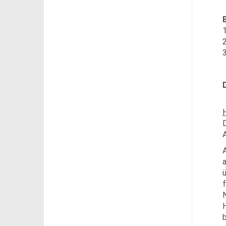
1
H
D
A
A
a
f
N
H