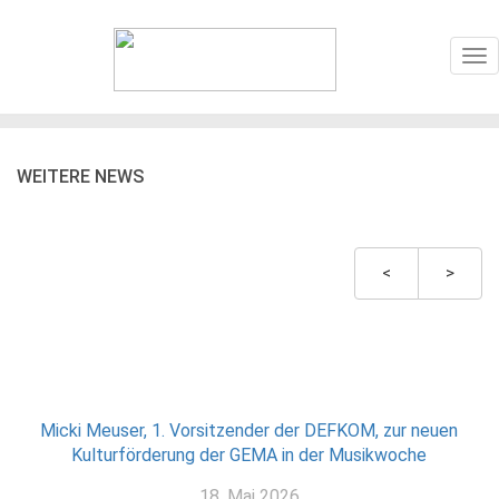
To
nav
WEITERE NEWS
<
>
Micki Meuser, 1. Vorsitzender der DEFKOM, zur neuen
Kulturförderung der GEMA in der Musikwoche
18. Mai 2026